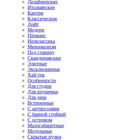
Дизайнерские
Итальянские
Кантри
Классические
Лофт
Модерн
Прованс
Неоклассика
Минимализм
Под старину
Скандинавские
Элитные
Эксклюзивные
Хай-тек
Особенности
Для студии
Для хрущевки
Для дачи
Встроенные
С антресолями
С барной стойкой
С островом
Малогабаритные
Модульные
Скрытые ручки