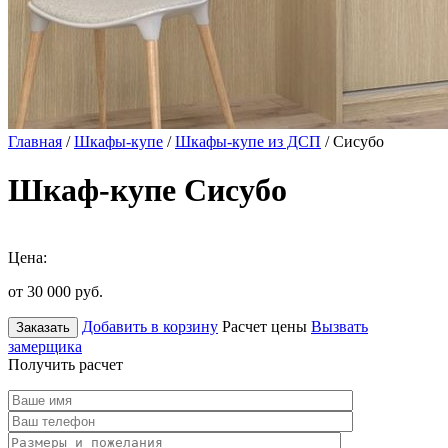
Главная
/
Шкафы-купе
/
Шкафы-купе из ДСП
/ Сисубо
Шкаф-купе Сисубо
Цена:
от 30 000
руб.
Добавить в корзину
Расчет цены
Вызвать
Заказать
замерщика
Получить расчет