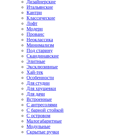
Дизайнерские
Итальянские
Кантри
Классические
Лофт
Модерн
Прованс
Неоклассика
Минимализм
Под старину
Скандинавские
Элитные
Эксклюзивные
Хай-тек
Особенности
Для студии
Для хрущевки
Для дачи
Встроенные
С антресолями
С барной стойкой
С островом
Малогабаритные
Модульные
Скрытые ручки