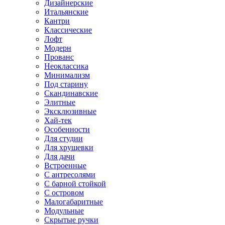
Дизайнерские
Итальянские
Кантри
Классические
Лофт
Модерн
Прованс
Неоклассика
Минимализм
Под старину
Скандинавские
Элитные
Эксклюзивные
Хай-тек
Особенности
Для студии
Для хрущевки
Для дачи
Встроенные
С антресолями
С барной стойкой
С островом
Малогабаритные
Модульные
Скрытые ручки