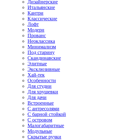
Дизайнерские
Итальянские
Кантри
Классические
Лофт
Модерн
Прованс
Неоклассика
Минимализм
Под старину
Скандинавские
Элитные
Эксклюзивные
Хай-тек
Особенности
Для студии
Для хрущевки
Для дачи
Встроенные
С антресолями
С барной стойкой
С островом
Малогабаритные
Модульные
Скрытые ручки