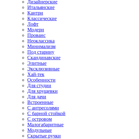
Дизайнерские
Итальянские
Кантри
Классические
Лофт
Модерн
Прованс
Неоклассика
Минимализм
Под старину
Скандинавские
Элитные
Эксклюзивные
Хай-тек
Особенности
Для студии
Для хрущевки
Для дачи
Встроенные
С антресолями
С барной стойкой
С островом
Малогабаритные
Модульные
Скрытые ручки