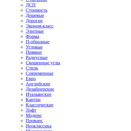
ДСП
Стоимость
Дешевые
Дорогие
Эконом-класс
Элитные
Форма
П-образные
Угловые
Прямые
Радиусные
Скошенные углы
Стиль
Современные
Евро
Английские
Дизайнерские
Итальянские
Кантри
Классические
Лофт
Модерн
Прованс
Неоклассика