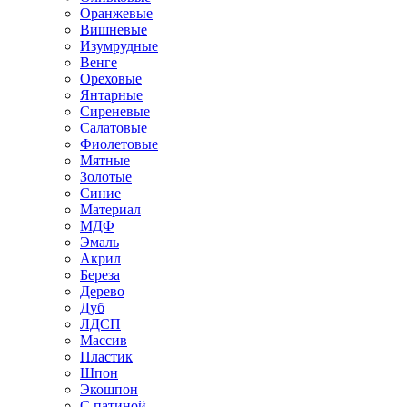
Оранжевые
Вишневые
Изумрудные
Венге
Ореховые
Янтарные
Сиреневые
Салатовые
Фиолетовые
Мятные
Золотые
Синие
Материал
МДФ
Эмаль
Акрил
Береза
Дерево
Дуб
ЛДСП
Массив
Пластик
Шпон
Экошпон
С патиной