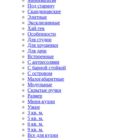
Минимализм
Под старину
Скандинавские
Элитные
Эксклюзивные
Хай-тек
Особенности
Для студии
Для хрущевки
Для дачи
Встроенные
С антресолями
С барной стойкой
С островом
Малогабаритные
Модульные
Скрытые ручки
Размер
Мини-кухни
Узкие
3 кв. м.
5 кв. м.
6 кв. м.
9 кв. м.
Все для кухни