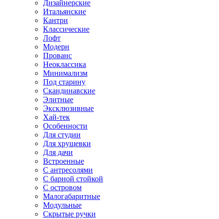
Дизайнерские
Итальянские
Кантри
Классические
Лофт
Модерн
Прованс
Неоклассика
Минимализм
Под старину
Скандинавские
Элитные
Эксклюзивные
Хай-тек
Особенности
Для студии
Для хрущевки
Для дачи
Встроенные
С антресолями
С барной стойкой
С островом
Малогабаритные
Модульные
Скрытые ручки