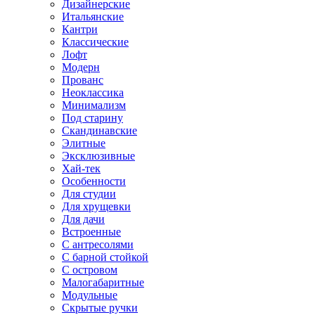
Дизайнерские
Итальянские
Кантри
Классические
Лофт
Модерн
Прованс
Неоклассика
Минимализм
Под старину
Скандинавские
Элитные
Эксклюзивные
Хай-тек
Особенности
Для студии
Для хрущевки
Для дачи
Встроенные
С антресолями
С барной стойкой
С островом
Малогабаритные
Модульные
Скрытые ручки