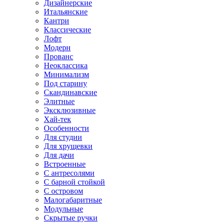
Дизайнерские
Итальянские
Кантри
Классические
Лофт
Модерн
Прованс
Неоклассика
Минимализм
Под старину
Скандинавские
Элитные
Эксклюзивные
Хай-тек
Особенности
Для студии
Для хрущевки
Для дачи
Встроенные
С антресолями
С барной стойкой
С островом
Малогабаритные
Модульные
Скрытые ручки