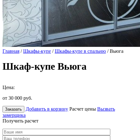
Главная
/
Шкафы-купе
/
Шкафы-купе в спальню
/ Вьюга
Шкаф-купе Вьюга
Цена:
от 30 000
руб.
Добавить в корзину
Расчет цены
Вызвать
Заказать
замерщика
Получить расчет