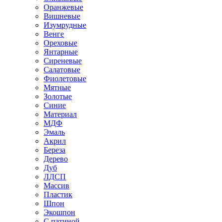
Оранжевые
Вишневые
Изумрудные
Венге
Ореховые
Янтарные
Сиреневые
Салатовые
Фиолетовые
Мятные
Золотые
Синие
Материал
МДФ
Эмаль
Акрил
Береза
Дерево
Дуб
ЛДСП
Массив
Пластик
Шпон
Экошпон
С патиной