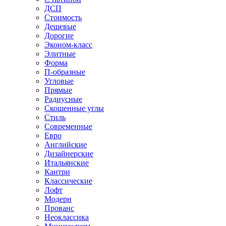
ДСП
Стоимость
Дешевые
Дорогие
Эконом-класс
Элитные
Форма
П-образные
Угловые
Прямые
Радиусные
Скошенные углы
Стиль
Современные
Евро
Английские
Дизайнерские
Итальянские
Кантри
Классические
Лофт
Модерн
Прованс
Неоклассика