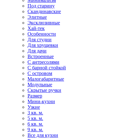
Минимализм
Под старину
Скандинавские
Элитные
Эксклюзивные
Хай-тек
Особенности
Для студии
Для хрущевки
Для дачи
Встроенные
С антресолями
С барной стойкой
С островом
Малогабаритные
Модульные
Скрытые ручки
Размер
Мини-кухни
Узкие
3 кв. м.
5 кв. м.
6 кв. м.
9 кв. м.
Все для кухни