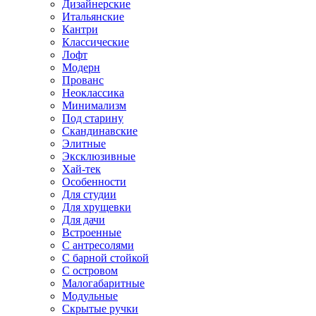
Дизайнерские
Итальянские
Кантри
Классические
Лофт
Модерн
Прованс
Неоклассика
Минимализм
Под старину
Скандинавские
Элитные
Эксклюзивные
Хай-тек
Особенности
Для студии
Для хрущевки
Для дачи
Встроенные
С антресолями
С барной стойкой
С островом
Малогабаритные
Модульные
Скрытые ручки