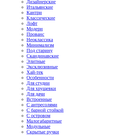
Дизайнерские
Итальянские
Кантри
Классические
Лофт
Модерн
Прованс
Неоклассика
Минимализм
Под старину
Скандинавские
Элитные
Эксклюзивные
Хай-тек
Особенности
Для студии
Для хрущевки
Для дачи
Встроенные
С антресолями
С барной стойкой
С островом
Малогабаритные
Модульные
Скрытые ручки