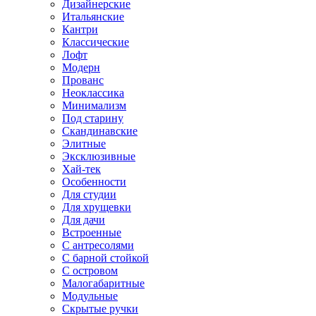
Дизайнерские
Итальянские
Кантри
Классические
Лофт
Модерн
Прованс
Неоклассика
Минимализм
Под старину
Скандинавские
Элитные
Эксклюзивные
Хай-тек
Особенности
Для студии
Для хрущевки
Для дачи
Встроенные
С антресолями
С барной стойкой
С островом
Малогабаритные
Модульные
Скрытые ручки