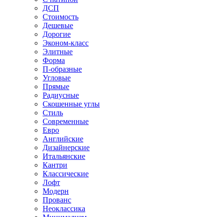
ДСП
Стоимость
Дешевые
Дорогие
Эконом-класс
Элитные
Форма
П-образные
Угловые
Прямые
Радиусные
Скошенные углы
Стиль
Современные
Евро
Английские
Дизайнерские
Итальянские
Кантри
Классические
Лофт
Модерн
Прованс
Неоклассика