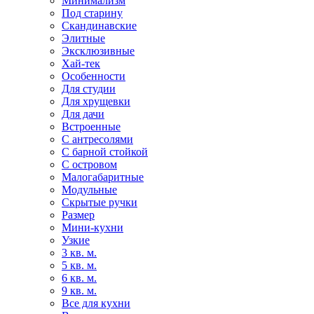
Минимализм
Под старину
Скандинавские
Элитные
Эксклюзивные
Хай-тек
Особенности
Для студии
Для хрущевки
Для дачи
Встроенные
С антресолями
С барной стойкой
С островом
Малогабаритные
Модульные
Скрытые ручки
Размер
Мини-кухни
Узкие
3 кв. м.
5 кв. м.
6 кв. м.
9 кв. м.
Все для кухни