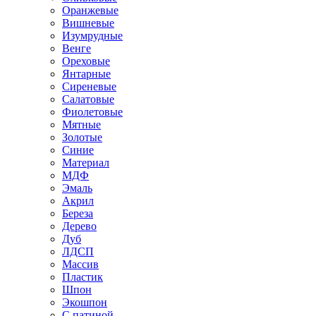
Оранжевые
Вишневые
Изумрудные
Венге
Ореховые
Янтарные
Сиреневые
Салатовые
Фиолетовые
Мятные
Золотые
Синие
Материал
МДФ
Эмаль
Акрил
Береза
Дерево
Дуб
ЛДСП
Массив
Пластик
Шпон
Экошпон
С патиной