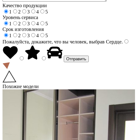
Качество продукции
1
2
3
4
5
Уровень сервиса
1
2
3
4
5
Срок изготовления
1
2
3
4
5
Пожалуйста, докажите, что вы человек, выбрав
Сердце
.
Похожие модели