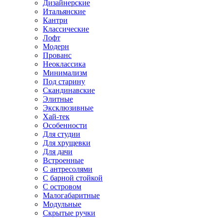
Дизайнерские
Итальянские
Кантри
Классические
Лофт
Модерн
Прованс
Неоклассика
Минимализм
Под старину
Скандинавские
Элитные
Эксклюзивные
Хай-тек
Особенности
Для студии
Для хрущевки
Для дачи
Встроенные
С антресолями
С барной стойкой
С островом
Малогабаритные
Модульные
Скрытые ручки