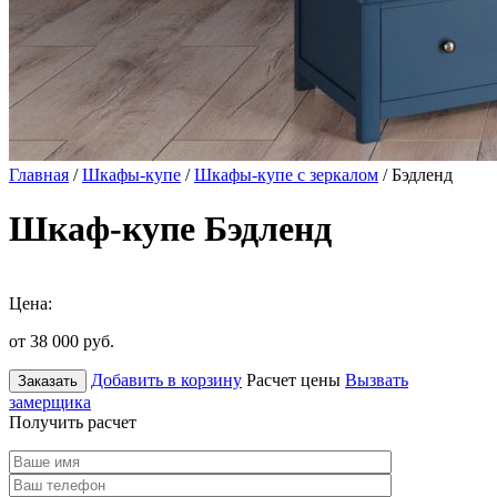
Главная
/
Шкафы-купе
/
Шкафы-купе с зеркалом
/ Бэдленд
Шкаф-купе Бэдленд
Цена:
от 38 000
руб.
Добавить в корзину
Расчет цены
Вызвать
Заказать
замерщика
Получить расчет