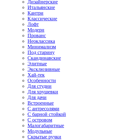
Дизайнерские
Итальянские
Кантри
Классические
Лофт
Модерн
Прованс
Неоклассика
Минимализм
Под старину
Скандинавские
Элитные
Эксклюзивные
Хай-тек
Особенности
Для студии
Для хрущевки
Для дачи
Встроенные
С антресолями
С барной стойкой
С островом
Малогабаритные
Модульные
Скрытые ручки