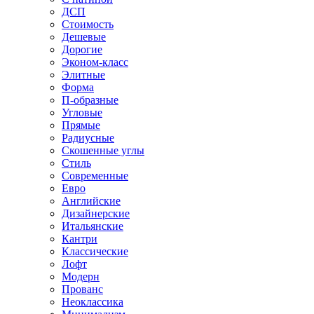
ДСП
Стоимость
Дешевые
Дорогие
Эконом-класс
Элитные
Форма
П-образные
Угловые
Прямые
Радиусные
Скошенные углы
Стиль
Современные
Евро
Английские
Дизайнерские
Итальянские
Кантри
Классические
Лофт
Модерн
Прованс
Неоклассика