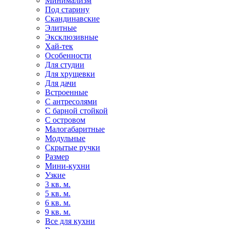
Минимализм
Под старину
Скандинавские
Элитные
Эксклюзивные
Хай-тек
Особенности
Для студии
Для хрущевки
Для дачи
Встроенные
С антресолями
С барной стойкой
С островом
Малогабаритные
Модульные
Скрытые ручки
Размер
Мини-кухни
Узкие
3 кв. м.
5 кв. м.
6 кв. м.
9 кв. м.
Все для кухни