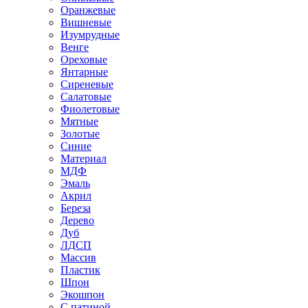
Оранжевые
Вишневые
Изумрудные
Венге
Ореховые
Янтарные
Сиреневые
Салатовые
Фиолетовые
Мятные
Золотые
Синие
Материал
МДФ
Эмаль
Акрил
Береза
Дерево
Дуб
ЛДСП
Массив
Пластик
Шпон
Экошпон
С патиной