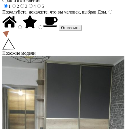
Срок изготовления
1
2
3
4
5
Пожалуйста, докажите, что вы человек, выбрав
Дом
.
Похожие модели