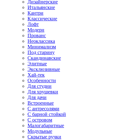
Дизайнерские
Итальянские
Кантри
Классические
Лофт
Модерн
Прованс
Неоклассика
Минимализм
Под старину
Скандинавские
Элитные
Эксклюзивные
Хай-тек
Особенности
Для студии
Для хрущевки
Для дачи
Встроенные
С антресолями
С барной стойкой
С островом
Малогабаритные
Модульные
Скрытые ручки