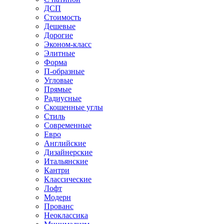
ДСП
Стоимость
Дешевые
Дорогие
Эконом-класс
Элитные
Форма
П-образные
Угловые
Прямые
Радиусные
Скошенные углы
Стиль
Современные
Евро
Английские
Дизайнерские
Итальянские
Кантри
Классические
Лофт
Модерн
Прованс
Неоклассика