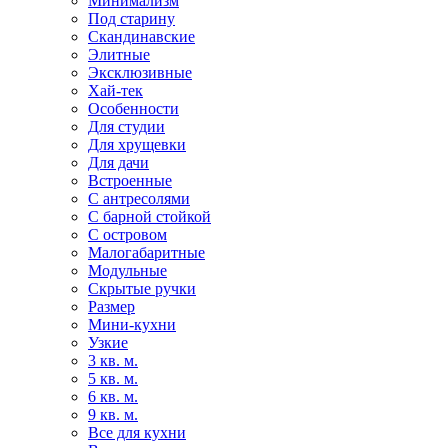
Минимализм
Под старину
Скандинавские
Элитные
Эксклюзивные
Хай-тек
Особенности
Для студии
Для хрущевки
Для дачи
Встроенные
С антресолями
С барной стойкой
С островом
Малогабаритные
Модульные
Скрытые ручки
Размер
Мини-кухни
Узкие
3 кв. м.
5 кв. м.
6 кв. м.
9 кв. м.
Все для кухни