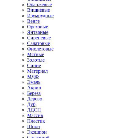
Оранжевые
Вишневые
Изумрудные
Венге
Ореховые
Янтарные
Сиреневые
Салатовые
Фиолетовые
Мятные
Золотые
Синие
Материал
МДФ
Эмаль
Акрил
Береза
Дерево
Дуб
ЛДСП
Массив
Пластик
Шпон
Экошпон
С патиной