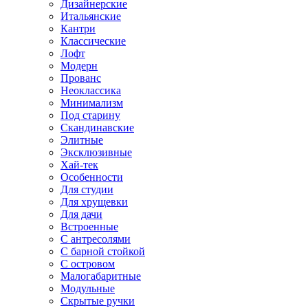
Дизайнерские
Итальянские
Кантри
Классические
Лофт
Модерн
Прованс
Неоклассика
Минимализм
Под старину
Скандинавские
Элитные
Эксклюзивные
Хай-тек
Особенности
Для студии
Для хрущевки
Для дачи
Встроенные
С антресолями
С барной стойкой
С островом
Малогабаритные
Модульные
Скрытые ручки