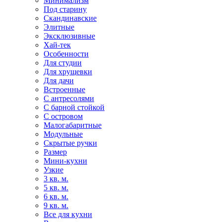
Минимализм
Под старину
Скандинавские
Элитные
Эксклюзивные
Хай-тек
Особенности
Для студии
Для хрущевки
Для дачи
Встроенные
С антресолями
С барной стойкой
С островом
Малогабаритные
Модульные
Скрытые ручки
Размер
Мини-кухни
Узкие
3 кв. м.
5 кв. м.
6 кв. м.
9 кв. м.
Все для кухни