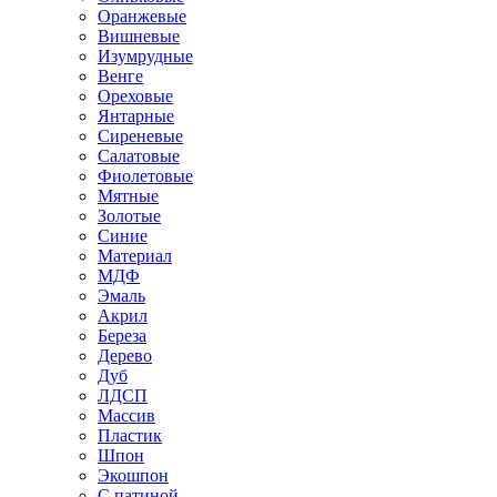
Оранжевые
Вишневые
Изумрудные
Венге
Ореховые
Янтарные
Сиреневые
Салатовые
Фиолетовые
Мятные
Золотые
Синие
Материал
МДФ
Эмаль
Акрил
Береза
Дерево
Дуб
ЛДСП
Массив
Пластик
Шпон
Экошпон
С патиной