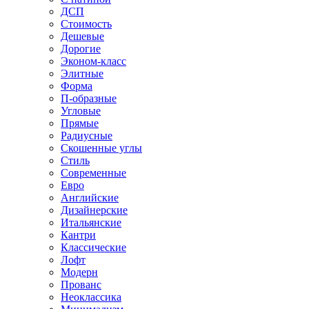
ДСП
Стоимость
Дешевые
Дорогие
Эконом-класс
Элитные
Форма
П-образные
Угловые
Прямые
Радиусные
Скошенные углы
Стиль
Современные
Евро
Английские
Дизайнерские
Итальянские
Кантри
Классические
Лофт
Модерн
Прованс
Неоклассика