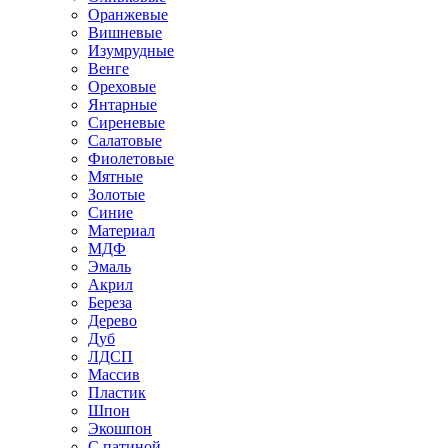
Оранжевые
Вишневые
Изумрудные
Венге
Ореховые
Янтарные
Сиреневые
Салатовые
Фиолетовые
Мятные
Золотые
Синие
Материал
МДФ
Эмаль
Акрил
Береза
Дерево
Дуб
ЛДСП
Массив
Пластик
Шпон
Экошпон
С патиной