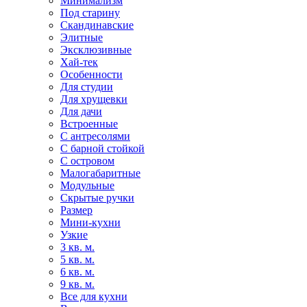
Минимализм
Под старину
Скандинавские
Элитные
Эксклюзивные
Хай-тек
Особенности
Для студии
Для хрущевки
Для дачи
Встроенные
С антресолями
С барной стойкой
С островом
Малогабаритные
Модульные
Скрытые ручки
Размер
Мини-кухни
Узкие
3 кв. м.
5 кв. м.
6 кв. м.
9 кв. м.
Все для кухни