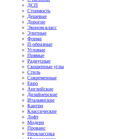
ДСП
Стоимость
Дешевые
Дорогие
Эконом-класс
Элитные
Форма
П-образные
Угловые
Прямые
Радиусные
Скошенные углы
Стиль
Современные
Евро
Английские
Дизайнерские
Итальянские
Кантри
Классические
Лофт
Модерн
Прованс
Неоклассика