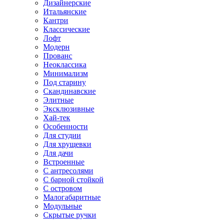
Дизайнерские
Итальянские
Кантри
Классические
Лофт
Модерн
Прованс
Неоклассика
Минимализм
Под старину
Скандинавские
Элитные
Эксклюзивные
Хай-тек
Особенности
Для студии
Для хрущевки
Для дачи
Встроенные
С антресолями
С барной стойкой
С островом
Малогабаритные
Модульные
Скрытые ручки