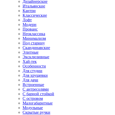
Дизайнерские
Итальянские
Кантри
Классические
Лофт
Модерн
Прованс
Неоклассика
Минимализм
Под старину
Скандинавские
Элитные
Эксклюзивные
Хай-тек
Особенности
Для студии
Для хрущевки
Для дачи
Встроенные
С антресолями
С барной стойкой
С островом
Малогабаритные
Модульные
Скрытые ручки