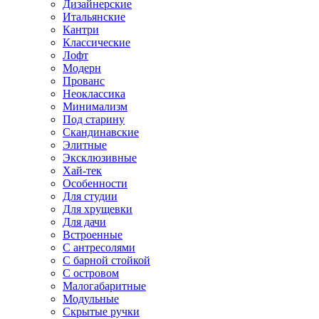
Дизайнерские
Итальянские
Кантри
Классические
Лофт
Модерн
Прованс
Неоклассика
Минимализм
Под старину
Скандинавские
Элитные
Эксклюзивные
Хай-тек
Особенности
Для студии
Для хрущевки
Для дачи
Встроенные
С антресолями
С барной стойкой
С островом
Малогабаритные
Модульные
Скрытые ручки