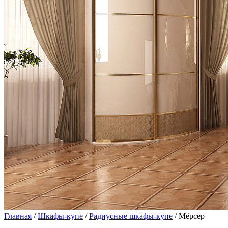
Главная
/
Шкафы-купе
/
Радиусные шкафы-купе
/ Мёрсер