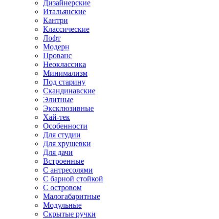
Дизайнерские
Итальянские
Кантри
Классические
Лофт
Модерн
Прованс
Неоклассика
Минимализм
Под старину
Скандинавские
Элитные
Эксклюзивные
Хай-тек
Особенности
Для студии
Для хрущевки
Для дачи
Встроенные
С антресолями
С барной стойкой
С островом
Малогабаритные
Модульные
Скрытые ручки