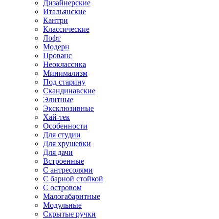
Дизайнерские
Итальянские
Кантри
Классические
Лофт
Модерн
Прованс
Неоклассика
Минимализм
Под старину
Скандинавские
Элитные
Эксклюзивные
Хай-тек
Особенности
Для студии
Для хрущевки
Для дачи
Встроенные
С антресолями
С барной стойкой
С островом
Малогабаритные
Модульные
Скрытые ручки