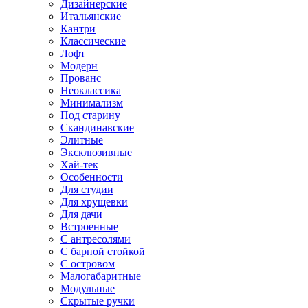
Дизайнерские
Итальянские
Кантри
Классические
Лофт
Модерн
Прованс
Неоклассика
Минимализм
Под старину
Скандинавские
Элитные
Эксклюзивные
Хай-тек
Особенности
Для студии
Для хрущевки
Для дачи
Встроенные
С антресолями
С барной стойкой
С островом
Малогабаритные
Модульные
Скрытые ручки