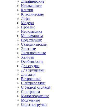
Дизайнерские
Итальянские
Кантри
Классические
Лофт
Модерн
Прованс
Неоклассика
Минимализм
Под старину
Скандинавские
Элитные
Эксклюзивные
Хай-тек
Особенности
Для студии
Для хрущевки
Для дачи
Встроенные
С антресолями
С барной стойкой
С островом
Малогабаритные
Модульные
Скрытые ручки