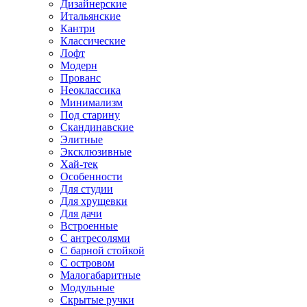
Дизайнерские
Итальянские
Кантри
Классические
Лофт
Модерн
Прованс
Неоклассика
Минимализм
Под старину
Скандинавские
Элитные
Эксклюзивные
Хай-тек
Особенности
Для студии
Для хрущевки
Для дачи
Встроенные
С антресолями
С барной стойкой
С островом
Малогабаритные
Модульные
Скрытые ручки