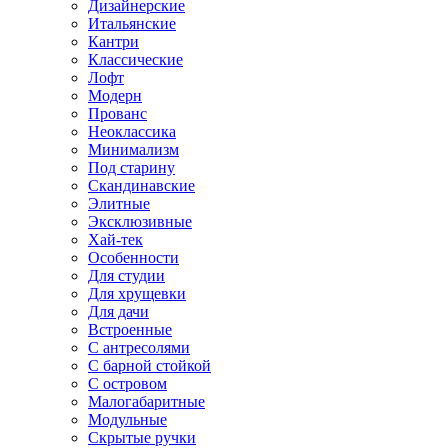
Дизайнерские
Итальянские
Кантри
Классические
Лофт
Модерн
Прованс
Неоклассика
Минимализм
Под старину
Скандинавские
Элитные
Эксклюзивные
Хай-тек
Особенности
Для студии
Для хрущевки
Для дачи
Встроенные
С антресолями
С барной стойкой
С островом
Малогабаритные
Модульные
Скрытые ручки