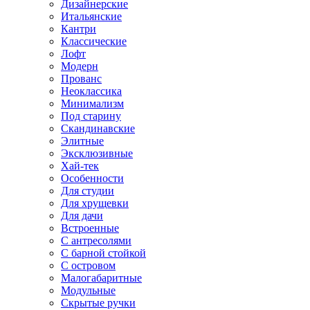
Дизайнерские
Итальянские
Кантри
Классические
Лофт
Модерн
Прованс
Неоклассика
Минимализм
Под старину
Скандинавские
Элитные
Эксклюзивные
Хай-тек
Особенности
Для студии
Для хрущевки
Для дачи
Встроенные
С антресолями
С барной стойкой
С островом
Малогабаритные
Модульные
Скрытые ручки