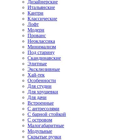
Дизайнерские
Итальянские
Кантри
Классические
Лофт
Модерн
Прованс
Неоклассика
Минимализм
Под старину
Скандинавские
Элитные
Эксклюзивные
Хай-тек
Особенности
Для студии
Для хрущевки
Для дачи
Встроенные
С антресолями
С барной стойкой
С островом
Малогабаритные
Модульные
Скрытые ручки