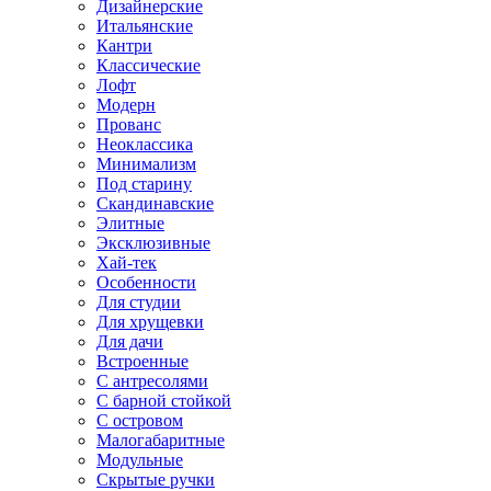
Дизайнерские
Итальянские
Кантри
Классические
Лофт
Модерн
Прованс
Неоклассика
Минимализм
Под старину
Скандинавские
Элитные
Эксклюзивные
Хай-тек
Особенности
Для студии
Для хрущевки
Для дачи
Встроенные
С антресолями
С барной стойкой
С островом
Малогабаритные
Модульные
Скрытые ручки