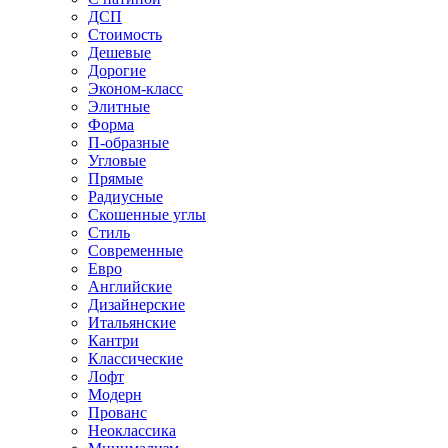
ДСП
Стоимость
Дешевые
Дорогие
Эконом-класс
Элитные
Форма
П-образные
Угловые
Прямые
Радиусные
Скошенные углы
Стиль
Современные
Евро
Английские
Дизайнерские
Итальянские
Кантри
Классические
Лофт
Модерн
Прованс
Неоклассика