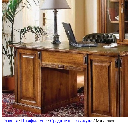
Главная
/
Шкафы-купе
/
Средние шкафы-купе
/ Михалков