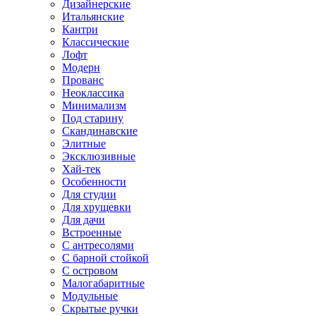
Дизайнерские
Итальянские
Кантри
Классические
Лофт
Модерн
Прованс
Неоклассика
Минимализм
Под старину
Скандинавские
Элитные
Эксклюзивные
Хай-тек
Особенности
Для студии
Для хрущевки
Для дачи
Встроенные
С антресолями
С барной стойкой
С островом
Малогабаритные
Модульные
Скрытые ручки