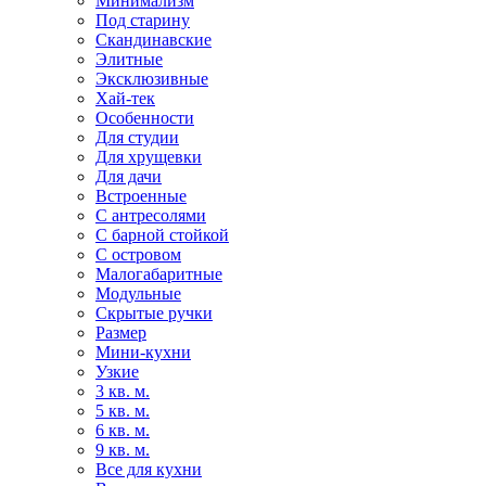
Минимализм
Под старину
Скандинавские
Элитные
Эксклюзивные
Хай-тек
Особенности
Для студии
Для хрущевки
Для дачи
Встроенные
С антресолями
С барной стойкой
С островом
Малогабаритные
Модульные
Скрытые ручки
Размер
Мини-кухни
Узкие
3 кв. м.
5 кв. м.
6 кв. м.
9 кв. м.
Все для кухни