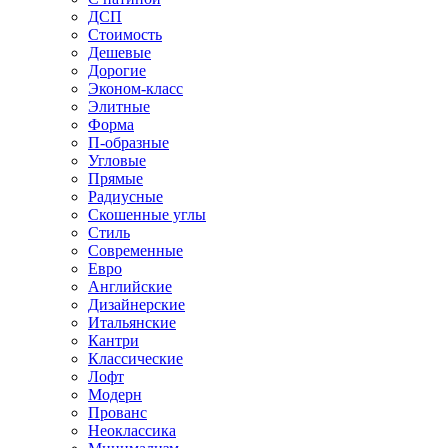
ДСП
Стоимость
Дешевые
Дорогие
Эконом-класс
Элитные
Форма
П-образные
Угловые
Прямые
Радиусные
Скошенные углы
Стиль
Современные
Евро
Английские
Дизайнерские
Итальянские
Кантри
Классические
Лофт
Модерн
Прованс
Неоклассика