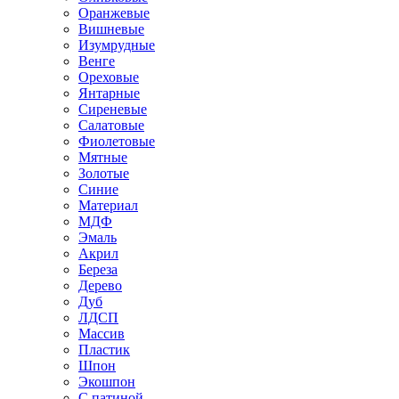
Оранжевые
Вишневые
Изумрудные
Венге
Ореховые
Янтарные
Сиреневые
Салатовые
Фиолетовые
Мятные
Золотые
Синие
Материал
МДФ
Эмаль
Акрил
Береза
Дерево
Дуб
ЛДСП
Массив
Пластик
Шпон
Экошпон
С патиной